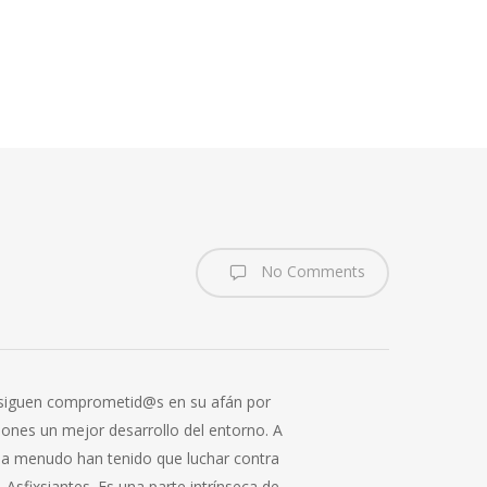
No Comments
 y siguen comprometid@s en su afán por
ones un mejor desarrollo del entorno. A
 a menudo han tenido que luchar contra
Asfixsiantes. Es una parte intrínseca de