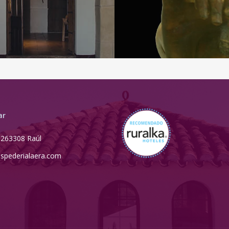
ar
5263308 Raúl
spederialaera.com