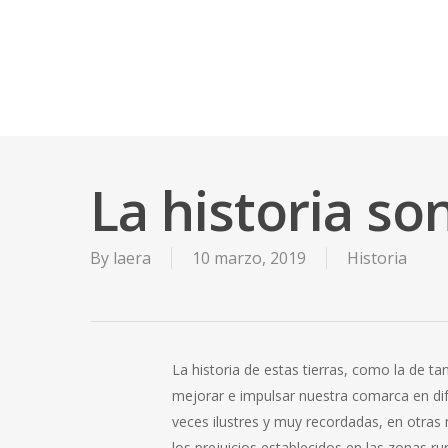
Skip
to
main
content
La historia so
By
laera
10 marzo, 2019
Historia
La historia de estas tierras, como la de 
mejorar e impulsar nuestra comarca en dif
veces ilustres y muy recordadas, en otra
los prejuicios establecidos en las zonas r