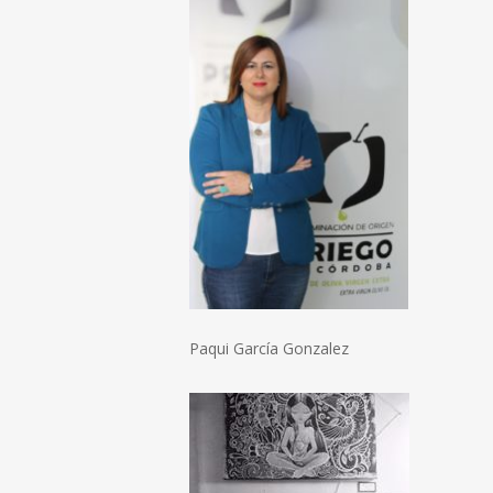
Paqui García Gonzalez