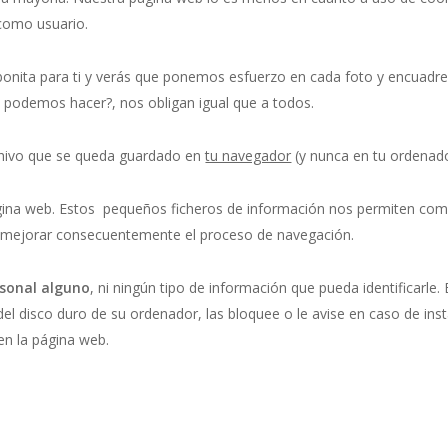
 como usuario.
onita para ti y verás que ponemos esfuerzo en cada foto y encuadre.
 podemos hacer?, nos obligan igual que a todos.
chivo que se queda guardado en
tu navegador
(y nunca en tu ordenado
página web. Estos pequeños ficheros de información nos permiten c
r mejorar consecuentemente el proceso de navegación.
rsonal alguno
, ni ningún tipo de información que pueda identificarle.
del disco duro de su ordenador, las bloquee o le avise en caso de ins
en la página web.