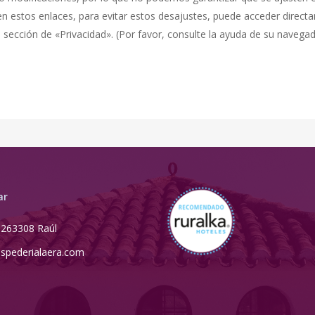
n estos enlaces, para evitar estos desajustes, puede acceder direc
sección de «Privacidad». (Por favor, consulte la ayuda de su navega
ar
5263308 Raúl
spederialaera.com