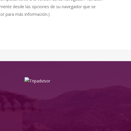
tamente desde las opciones de su navegador que se
dor para más información.)