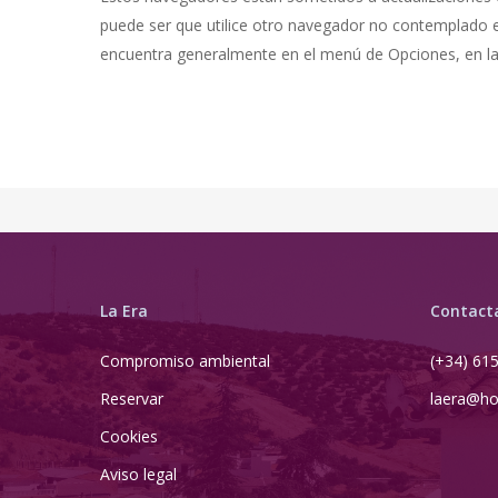
puede ser que utilice otro navegador no contemplado e
encuentra generalmente en el menú de Opciones, en la 
La Era
Contact
Compromiso ambiental
(+34) 61
Reservar
laera@ho
Cookies
Aviso legal