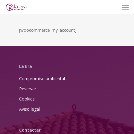
Men
Skip
to
main
content
[woocommerce_my_account]
La Era
Compromiso ambiental
Reservar
Cookies
Aviso legal
Contactar