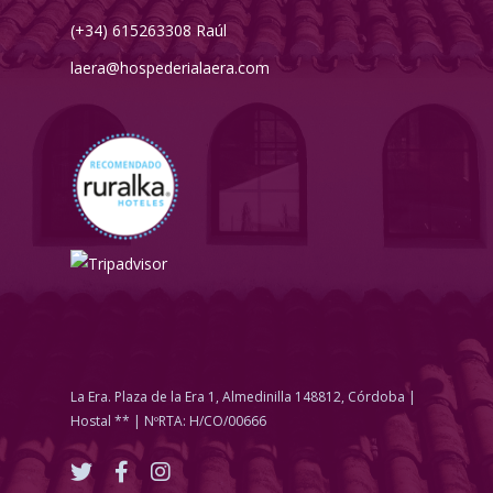
(+34) 615263308 Raúl
laera@hospederialaera.com
La Era. Plaza de la Era 1, Almedinilla 148812, Córdoba |
Hostal ** | NºRTA: H/CO/00666
twitter
facebook
instagram